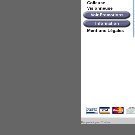
Colleuse
Visionneuse
Voir Promotions
Information
Mentions Légales
Propulsé par Thelia