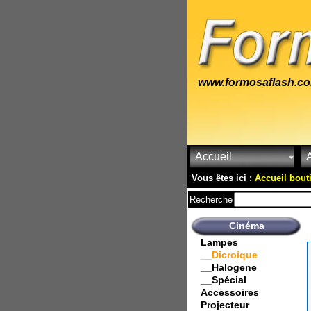
www.formosaflash.c
Accueil
A
Vous êtes ici :
Accueil bout
Recherche
Cinéma
Lampes
__Dicroique
__Halogene
__Spécial
Accessoires
Projecteur