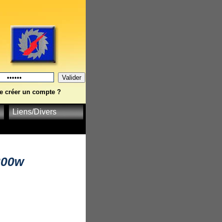
e créer un compte ?
Liens/Divers
300w