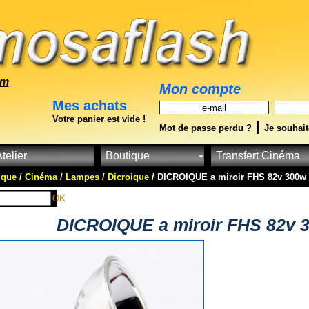
om
Mon compte
Mes achats
Votre panier est vide !
|
Mot de passe perdu ?
Je souhait
telier
Boutique
Transfert Cinéma
ique
/
Cinéma
/
Lampes
/
Dicroique
/ DICROIQUE a miroir FHS 82v 300w
OK
DICROIQUE a miroir FHS 82v 