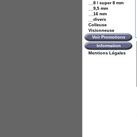
__8 / super 8 mm
__9,5 mm
__16 mm
__divers
Colleuse
Visionneuse
Voir Promotions
Information
Mentions Légales