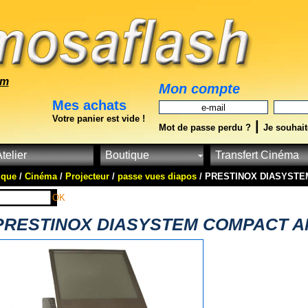
om
Mon compte
Mes achats
Votre panier est vide !
|
Mot de passe perdu ?
Je souhait
telier
Boutique
Transfert Cinéma
ique
/
Cinéma
/
Projecteur
/
passe vues diapos
/ PRESTINOX DIASYSTEM
OK
PRESTINOX DIASYSTEM COMPACT AF