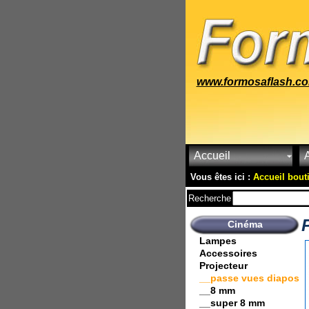
www.formosaflash.c
Accueil
A
Vous êtes ici :
Accueil bout
Recherche
Cinéma
Lampes
Accessoires
Projecteur
__passe vues diapos
__8 mm
__super 8 mm